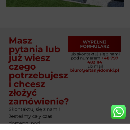
Masz
WYPEŁNIJ
FORMULARZ
pytania lub
lub skontaktuj się z nami
już wiesz
pod numerem
+48 797
482 114
czego
lub mail
biuro@altanyidomki.pl
potrzebujesz
i chcesz
złożyć
zamówienie?
Skontaktuj się z nami!
Jesteśmy cały czas
dostępni pod