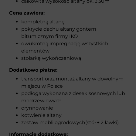
całkowita wysokość altany ok. 3.30m
Cena zawiera:
kompletną altanę
pokrycie dachu altany gontem
bitumicznym firmy IKO
dwukrotną impregnację wszystkich
elementów
stolarkę wykończeniową
Dodatkowo płatne:
transport oraz montaż altany w dowolnym
miejscu w Polsce
podłoga wykonana z desek sosnowych lub
modrzewiowych
orynnowanie
kotwienie altany
zestaw mebli ogrodowych(stół + 2 ławki)
Informacje dodatkowe: