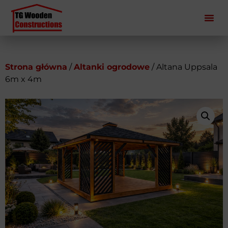
Strona główna
/
Altanki ogrodowe
/ Altana Uppsala
6m x 4m