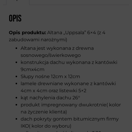
Opis
Opis produktu:
Altana ,,Uppsala” 6×4 (z 4
zabudowami narożnymi)
Altana jest wykonana z drewna
sosnowego/świerkowego
konstrukcja dachu wykonana z kantówki
9cmx4cm
Słupy nośne 12cm x 12cm
lamele drewniane wykonane z kantówki
4cm x 4cm oraz listewki 5×2
kąt nachylenia dachu 26°
produkt impregnowany dwukrotnie( kolor
na życzenie klienta)
dach pokryty gontem bitumicznym firmy
IKO( kolor do wyboru)