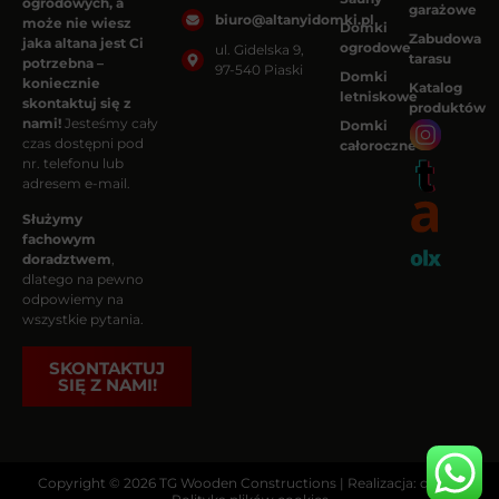
ogrodowych, a
garażowe
biuro@altanyidomki.pl
może nie wiesz
Domki
Zabudowa
jaka altana jest Ci
ogrodowe
ul. Gidelska 9,
tarasu
potrzebna –
97-540 Piaski
Domki
koniecznie
Katalog
letniskowe
skontaktuj się z
produktów
nami!
Jesteśmy cały
Domki
czas dostępni pod
całoroczne
nr. telefonu lub
adresem e-mail.
Służymy
fachowym
doradztwem
,
dlatego na pewno
odpowiemy na
wszystkie pytania.
SKONTAKTUJ
SIĘ Z NAMI!
Copyright © 2026 TG Wooden Constructions | Realizacja: dais.pl