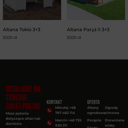
Altana Tokio 3×3
Altana Paryż II 3×3
5200
zł
5200
zł
DZIAŁAMY NA
TERENIE
Kontakt
Oferta
CAŁEJ POLSKI
Mikołaj +48
Altany
Ogrody
797 482 114
ogrodowe
zimowe
Masz pytania
dotyczące altan lub
Marcin +48 735
Pergole
Drewniane
domków
930 311
wiaty
Sauny