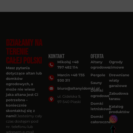
DZIAŁAMY NA
TERENIE
Kontakt
Oferta
CAŁEJ POLSKI
Mikołaj +48
Altany
Ogrody
797 482 114
ogrodowe
zimowe
Masz pytania
dotyczące altan lub
Marcin +48 735
Pergole
Drewniane
domków
930 311
wiaty
Sauny
ogrodowych, a
garażowe
biuro@altanyidomki.pl
może nie wiesz
Domki
Zabudowa
jaka altana jest Ci
ogrodowe
ul. Gidelska 9,
tarasu
potrzebna –
97-540 Piaski
Domki
koniecznie
Katalog
letniskowe
skontaktuj się z
produktów
nami!
Jesteśmy cały
Domki
czas dostępni pod
całoroczne
nr. telefonu lub
adresem e-mail.