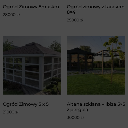
Ogród Zimowy 8m x 4m
Ogród zimowy z tarasem
8×4
28000
zł
25000
zł
Ogród Zimowy 5 x 5
Altana szklana – Ibiza 5×5
z pergolą
21000
zł
30000
zł