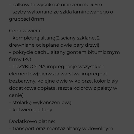
– całkowita wysokość oranżerii ok. 4.5m
– szyby wykonane ze szkła laminowanego o
grubości 8mm
Cena zawiera:
– kompletną altanę(2 ściany szklane, 2
drewniane ocieplane dwie pary drzwi)
– pokrycie dachu altany gontem bitumicznym
firmy IKO
– TRZYKROTNĄ impregnację wszystkich
elementów(pierwsza warstwa impregnat
bezbarwny, kolejne dwie w kolorze, kolor biały
dodatkowa dopłata, reszta kolorów z palety w
cenie)
– stolarkę wykończeniową
– kotwienie altany
Dodatkowo płatne:
– transport oraz montaż altany w dowolnym