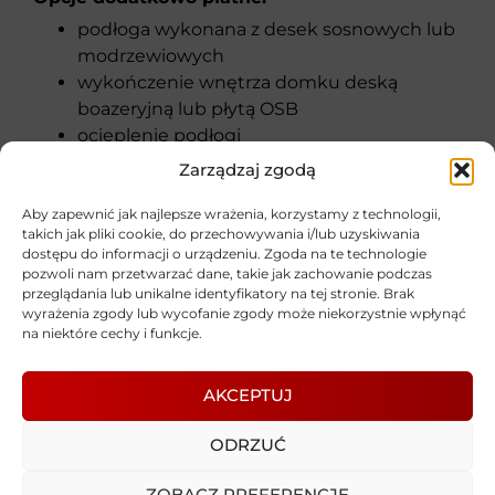
podłoga wykonana z desek sosnowych lub
modrzewiowych
wykończenie wnętrza domku deską
boazeryjną lub płytą OSB
ocieplenie podłogi
ocieplenie ścian oraz dachu
Zarządzaj zgodą
dodatkowa impregnacja
dodatkowe okno lub w innym rozmiarze
Aby zapewnić jak najlepsze wrażenia, korzystamy z technologii,
takich jak pliki cookie, do przechowywania i/lub uzyskiwania
okiennice
dostępu do informacji o urządzeniu. Zgoda na te technologie
wykonanie ścian działowych dodatkowego
pozwoli nam przetwarzać dane, takie jak zachowanie podczas
pomieszczenia/pokoju
przeglądania lub unikalne identyfikatory na tej stronie. Brak
wyrażenia zgody lub wycofanie zgody może niekorzystnie wpłynąć
schowek na narzędzia dostawiony do
na niektóre cechy i funkcje.
bocznej ściany domku(jak na zdjęciach)
TRANSPORT
AKCEPTUJ
MONTAŻ
Informacje dodatkowe:
ODRZUĆ
Domek montujemy na wcześniej
ZOBACZ PREFERENCJE