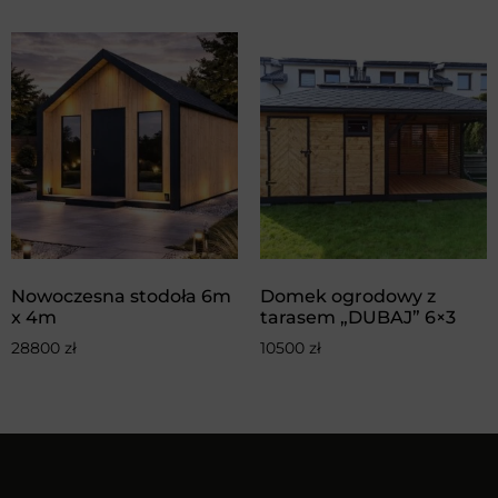
Nowoczesna stodoła 6m
Domek ogrodowy z
x 4m
tarasem „DUBAJ” 6×3
28800
zł
10500
zł