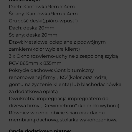
Dach: Kantówka 9cm x 4cm
Ściany: Kantówka 9cm x 4cm
Grubość deski(„pióro-wpust”)
Dach: deska 20mm
Ściany: deska 20mm
Drzwi: Metalowe, ocieplane z podwójnym
zamkiem(kolor wybiera klient)
3 x Okno rozwierno-uchylne z zespoloną szybą
PCV 865mm x 835mm
Pokrycie dachowe: Gont bitumiczny
renomowanej firmy „IKO”(kolor oraz rodzaj
gontu na życzenie klienta) lub blachodachówka
za dodatkową opłatą
Dwukrotna impregnacja impregnatem do
drzewa firmy „Drewnochron” (kolor do wyboru)
Również w cenie: obicie ścian oraz dachu
membraną dachową, stolarka wykończeniowa
Opcje dodatkowo płatne: