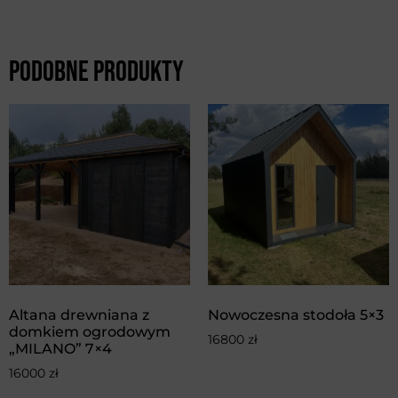
Podobne produkty
Altana drewniana z
Nowoczesna stodoła 5×3
domkiem ogrodowym
16800
zł
„MILANO” 7×4
16000
zł