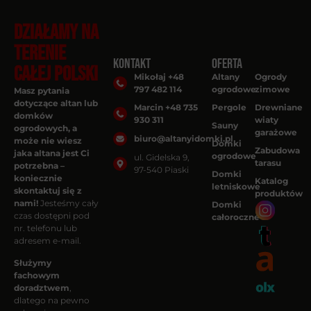
DZIAŁAMY NA
TERENIE
Kontakt
Oferta
CAŁEJ POLSKI
Mikołaj +48
Altany
Ogrody
797 482 114
ogrodowe
zimowe
Masz pytania
dotyczące altan lub
Marcin +48 735
Pergole
Drewniane
domków
930 311
wiaty
Sauny
ogrodowych, a
garażowe
biuro@altanyidomki.pl
może nie wiesz
Domki
Zabudowa
jaka altana jest Ci
ogrodowe
ul. Gidelska 9,
tarasu
potrzebna –
97-540 Piaski
Domki
koniecznie
Katalog
letniskowe
skontaktuj się z
produktów
nami!
Jesteśmy cały
Domki
czas dostępni pod
całoroczne
nr. telefonu lub
adresem e-mail.
Służymy
fachowym
doradztwem
,
dlatego na pewno