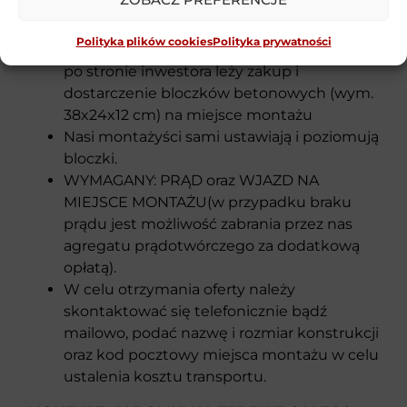
przygotowanym przez klienta podłożu (np.
kostka brukowa, wylewka betonowa).
Polityka plików cookies
Polityka prywatności
Przy zakupie altany z podłogą drewnianą
po stronie inwestora leży zakup i
dostarczenie bloczków betonowych (wym.
38x24x12 cm) na miejsce montażu
Nasi montażyści sami ustawiają i poziomują
bloczki.
WYMAGANY: PRĄD oraz WJAZD NA
MIEJSCE MONTAŻU(w przypadku braku
prądu jest możliwość zabrania przez nas
agregatu prądotwórczego za dodatkową
opłatą).
W celu otrzymania oferty należy
skontaktować się telefonicznie bądź
mailowo, podać nazwę i rozmiar konstrukcji
oraz kod pocztowy miejsca montażu w celu
ustalenia kosztu transportu.