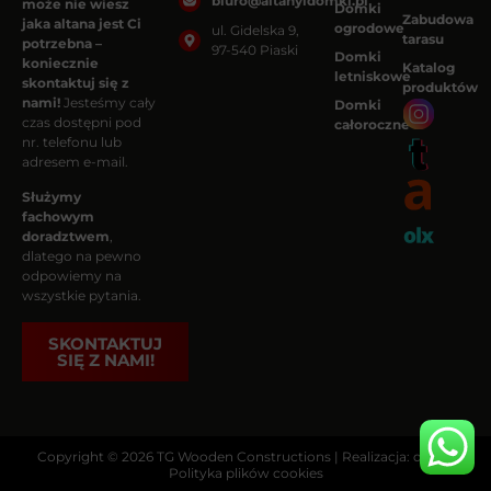
biuro@altanyidomki.pl
może nie wiesz
Domki
Zabudowa
jaka altana jest Ci
ogrodowe
ul. Gidelska 9,
tarasu
potrzebna –
97-540 Piaski
Domki
koniecznie
Katalog
letniskowe
skontaktuj się z
produktów
nami!
Jesteśmy cały
Domki
czas dostępni pod
całoroczne
nr. telefonu lub
adresem e-mail.
Służymy
fachowym
doradztwem
,
dlatego na pewno
odpowiemy na
wszystkie pytania.
SKONTAKTUJ
SIĘ Z NAMI!
Copyright © 2026 TG Wooden Constructions | Realizacja: dais.pl
Polityka plików cookies