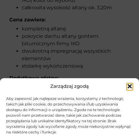
IKO( kolor do wyboru)
całkowita wysokość altany ok. 3.20m
Cena zawiera:
kompletną altanę
pokrycie dachu altany gontem
bitumicznym firmy IKO
dwukrotną impregnację wszystkich
elementów
stolarkę wykończeniową
Dodatkowo płatne:
Zarządzaj zgodą
transport oraz montaż altany w dowolnym
miejscu w Polsce
Aby zapewnić jak najlepsze wrażenia, korzystamy z technologii,
podłoga wykonana z desek sosnowych lub
takich jak pliki cookie, do przechowywania i/lub uzyskiwania
modrzewiowych
dostępu do informacji o urządzeniu. Zgoda na te technologie
pozwoli nam przetwarzać dane, takie jak zachowanie podczas
orynnowanie
przeglądania lub unikalne identyfikatory na tej stronie. Brak
kotwienie altany
wyrażenia zgody lub wycofanie zgody może niekorzystnie wpłynąć
zestaw mebli ogrodowych(stół + 2 ławki)
na niektóre cechy i funkcje.