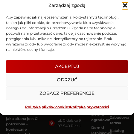
Zarządzaj zgodą
Aby zapewnić jak najlepsze wrażenia, korzystamy z technologii,
takich jak pliki cookie, do przechowywania i/lub uzyskiwania
dostępu do informacji o urządzeniu. Zgoda na te technologie
pozwoli nam przetwarzać dane, takie jak zachowanie podczas
przeglądania lub unikalne identyfikatory na tej stronie. Brak
wyrażenia zgody lub wycofanie zgody może niekorzystnie wpłynąć
na niektóre cechy i funkcje.
DZIAŁAMY NA
AKCEPTUJ
TERENIE
Kontakt
Oferta
ODRZUĆ
CAŁEJ POLSKI
Mikołaj +48
Altany
Ogrody
797 482 114
ogrodowe
zimowe
Masz pytania
ZOBACZ PREFERENCJE
dotyczące altan lub
Marcin +48 735
Pergole
Drewniane
domków
930 311
wiaty
Sauny
Polityka plików cookies
Polityka prywatności
ogrodowych, a
garażowe
biuro@altanyidomki.pl
może nie wiesz
Domki
Zabudowa
jaka altana jest Ci
ogrodowe
ul. Gidelska 9,
tarasu
potrzebna –
97-540 Piaski
Domki
koniecznie
Katalog
letniskowe