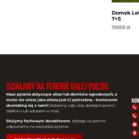
Domek Let
7×5
70000
zł
DZIAŁAMY NA TERENIE CAŁEJ POLSKI
Masz pytania dotyczące altan lub domków ogrodowych, a
Kon
może nie wiesz jaka altana jest Ci potrzebna – koniecznie
skontaktuj się z nami!
Jesteśmy cały czas dostępni pod nr.
telefonu lub adresem e-mail.
Służymy fachowym doradztwem
, dlatego na pewno
odpowiemy na wszystkie pytania.