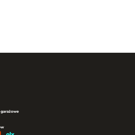
 garażowe
ów