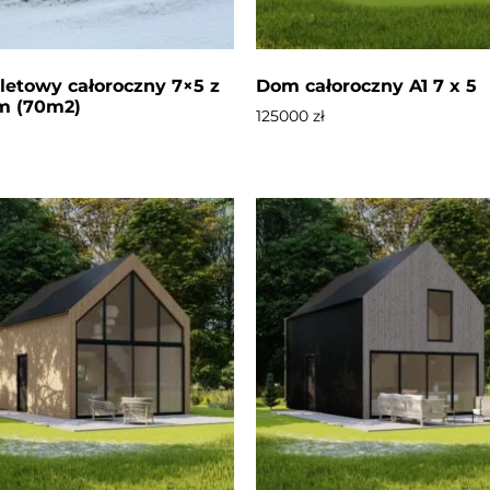
letowy całoroczny 7×5 z
Dom całoroczny A1 7 x 5
m (70m2)
125000
zł