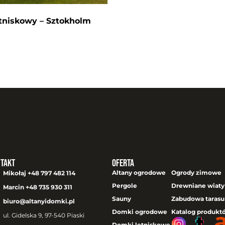
niskowy – Sztokholm
takt
Oferta
Altany ogrodowe
Ogrody zimowe
Mikołaj +48 797 482 114
Pergole
Drewniane wiaty
Marcin +48 735 930 311
Sauny
Zabudowa tarasu
biuro@altanyidomki.pl
Domki ogrodowe
Katalog produkt
ul. Gidelska 9, 97-540 Piaski
Domki letniskowe